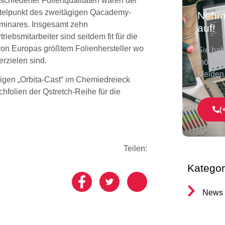
rschiedener Folienqualitäten waren der
ttelpunkt des zweitägigen
Qacademy-
Nehme
minares
. Insgesamt zehn
auf!
triebsmitarbeiter sind seitdem fit für die
 von Europas größtem Folienhersteller wo
Sie hab
erzielen sind.
möchten
Melden 
igen „Orbita-Cast“ im Chemiedreieck
chfolien der Qstretch
-Reihe für die
(
Teilen:
Kategor
News