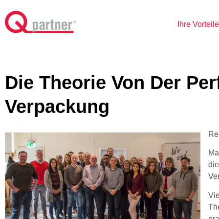
Ihre Vorteil
Die Theorie Von Der Per
Verpackung
Re
Ma
die
Ve
Vi
The
pr