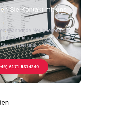
n Sie Kontakt mit uns
en spannende Neuigkeiten oder
 Inhalte mit uns veröffentlichen?
Sie sich bei uns!
+49) 6171 9314240
ien