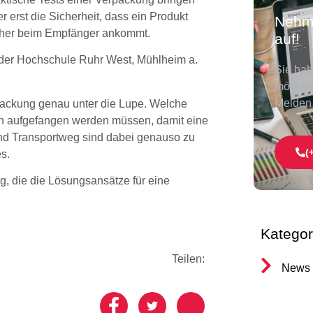
r erst die Sicherheit, dass ein Produkt
Nehme
cher beim Empfänger ankommt.
auf!
n der Hochschule Ruhr West, Mühlheim a.
Sie hab
möchten
Melden 
rpackung genau unter die Lupe. Welche
en aufgefangen werden müssen, damit eine
nd Transportweg sind dabei genauso zu
(
s.
g, die die Lösungsansätze für eine
Kategor
Teilen:
News