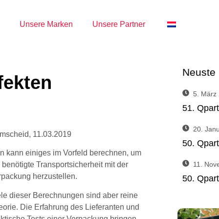
e
Unsere Marken
Unsere Partner
Neuste 
fekten
5. März
51. Qpar
20. Jan
mscheid, 11.03.2019
50. Qpar
n kann einiges im Vorfeld berechnen, um
11. Nov
 benötigte Transportsicherheit mit der
rpackung herzustellen.
50. Qpar
ele dieser Berechnungen sind aber reine
orie. Die Erfahrung des Lieferanten und
aktische Tests einer Verpackung bringen